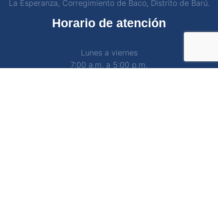
La Esperanza, Corregimiento de Baco, Distrito de Barú.
Horario de atención
Lunes a viernes
7:00 a.m. a 5:00 p.m.
Sábados
7:30 am a 12:30 pm
Contacto
Teléfono: +507 778-2090
Correo: ventas@sharonpanama.com